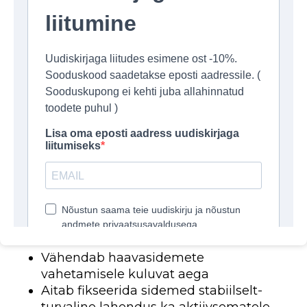
nahasõbralik materjal tagab nii patsiendi
mugavuse kui ka efektiivse sideme fikseerimise.
Omadused
:
Torujas elastne võrk, mis püsib hästi
keha erinevatel piirkondadel
Sisaldab polüamiidi ja elastomeeri
Hea venimus
Pehme, elastne ja mugav kasutada
Kiire ning lihtne peale asetada
Mõõdud
:
1 m (venitatuna 2,5 m)
10 m (venitatuna 25 m)
Näidustused
: Sobib kõikvõimalike sidemete
kinnitamiseks
Vähendab haavasidemete
vahetamisele kuluvat aega
Aitab fikseerida sidemed stabiilselt-
turvaline lahendus ka aktiivsematele