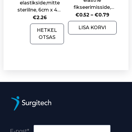
elastne
elastikside,mitte
fikseerimisside,
steriilne, 6cm x 4m
erinevad suurused
Price
€
0.52
–
€
0.79
N1
€
2.26
range:
This
LISA KORVI
€0.52
HETKEL
product
through
OTSAS
has
€0.79
multiple
variants.
The
options
may
be
chosen
on
the
product
page
E-post*