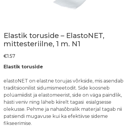
Elastik toruside – ElastoNET,
mittesteriilne, 1 m. N1
€
1.57
Elastik toruside
elastoNET on elastne torujas võrkside, mis asendab
traditsioonilist sidumismeetodit. Side koosneb
polüamiidist ja elastomeerist, side on väga paindlik,
hästi veniv ning läheb kiirelt tagasi esialgsesse
olekusse. Pehme ja nahasõbralik materjal tagab nii
patsiendi mugavuse kui ka efektiivse sideme
fikseerimise.