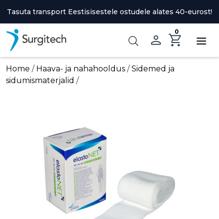
Skip
Tasuta transport Eestisisestele ostudele alates 40-eurost!
to
content
0
Home
/
Haava- ja nahahooldus
/
Sidemed ja
sidumismaterjalid
/