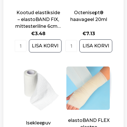
Kootud elastikside
Octenisept®
– elastoBAND FIX,
haavageel 20ml
mittesteriilne 6cm x
4m. N20
€
3.48
€
7.13
Kootud
Octenisept®
LISA KORVI
LISA KORVI
elastikside
haavageel
-
20ml
elastoBAND
quantity
FIX,
mittesteriilne
6cm
x
4m.
N20
quantity
elastoBAND FLEX
Isekleepuv