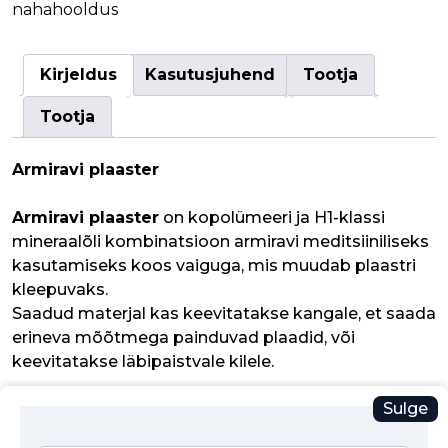
nahahooldus
Kirjeldus
Kasutusjuhend
Tootja
Tootja
Armiravi plaaster
Armiravi plaaster
on kopolümeeri ja H1-klassi
mineraalõli kombinatsioon armiravi meditsiiniliseks
kasutamiseks koos vaiguga, mis muudab plaastri
kleepuvaks.
Saadud materjal kas keevitatakse kangale, et saada
erineva mõõtmega painduvad plaadid, või
keevitatakse läbipaistvale kilele.
Sulge
Näidustused:
MEDIPATCH GEL Z® aitab vältida hüpertroofiliste