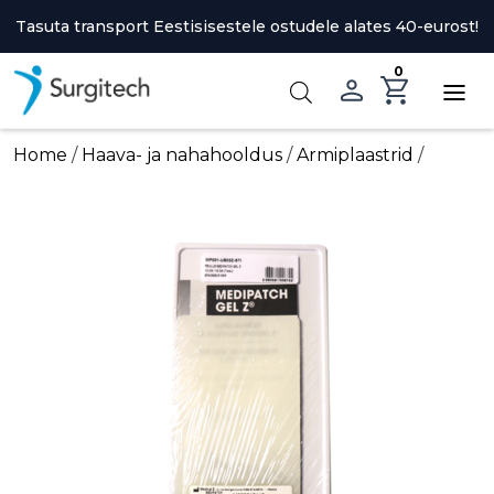
Skip
Tasuta transport Eestisisestele ostudele alates 40-eurost!
to
content
0
Home
/
Haava- ja nahahooldus
/
Armiplaastrid
/