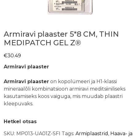
Armiravi plaaster 5*8 CM, THIN
MEDIPATCH GEL Z®
€
30.49
Armiravi plaaster
Armiravi plaaster
on kopolümeeri ja H1-klassi
mineraalõli kombinatsioon armiravi meditsiiniliseks
kasutamiseks koos vaiguga, mis muudab plaastri
kleepuvaks.
Hetkel otsas
SKU:
MP013-UA01Z-SFI
Tags:
Armiplaastrid
,
Haava- ja