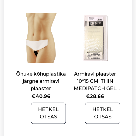
quantity
Õhuke kõhuplastika
Armiravi plaaster
järgne armiravi
10*15 CM, THIN
plaaster
MEDIPATCH GEL
Z®
€
40.96
€
28.66
HETKEL
HETKEL
OTSAS
OTSAS