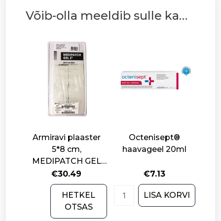
Võib-olla meeldib sulle ka…
Armiravi plaaster
Octenisept®
5*8 cm,
haavageel 20ml
MEDIPATCH GEL
Z®
€
30.49
€
7.13
Octenisept®
HETKEL
LISA KORVI
haavageel
OTSAS
20ml