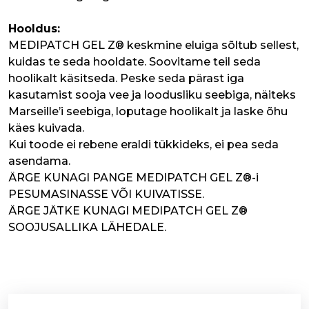
Hooldus:
MEDIPATCH GEL Z® keskmine eluiga sõltub sellest,
kuidas te seda hooldate. Soovitame teil seda
hoolikalt käsitseda. Peske seda pärast iga
kasutamist sooja vee ja loodusliku seebiga, näiteks
Marseille’i seebiga, loputage hoolikalt ja laske õhu
käes kuivada.
Kui toode ei rebene eraldi tükkideks, ei pea seda
asendama.
ÄRGE KUNAGI PANGE MEDIPATCH GEL Z®-i
PESUMASINASSE VÕI KUIVATISSE.
ÄRGE JÄTKE KUNAGI MEDIPATCH GEL Z®
SOOJUSALLIKA LÄHEDALE.