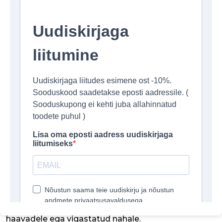
armide teket enne keloidsete armide staadiumi,
olenemata nende päritolust: operatsioonid,
traumad, põletused.
See vähendab armide punetust ja hüpertroofiat.
MEDIPATCH GEL Z® võib kasutada ennetava
meetmena niipea, kui haav on täielikult suletud
(umbes 10. päeval), st niipea, kui ilmnevad esimesed
armi hüpertroofia tunnused. MEDIPATCH GEL Z®
varajane kasutamine suurendab paranemise
normaliseerumise võimalusi.
Sarja erinevad tooted sobivad eriti hästi jäsemete
armide ja traditsioonilise pressoteraapiaga raskesti
ligipääsetavate armide korral.
Vastunäidustused:
Nagu kõiki oklusiivseid sidemeid, ei tohi
MEDIPATCH GEL Z®-i kanda spetsiaalset
eeltöötlust vajavatele vedelikele või nakatunud
haavadele ega vigastatud nahale.