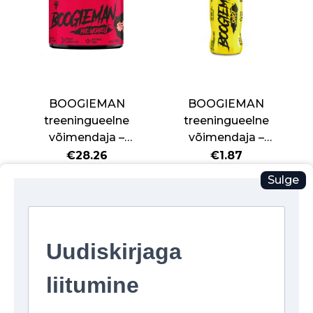
BOOGIEMAN
BOOGIEMAN
treeningueelne
treeningueelne
võimendaja –
võimendaja –
kommimaitseline
troopiline
€
28.26
€
1.87
BOOGIEMAN
BOOGIEMAN
Sulge
LISA KORVI
LISA KORVI
treeningueelne
treeningueeln
võimendaja
võimendaja
-
-
kommimaitseline
troopiline
quantity
quantity