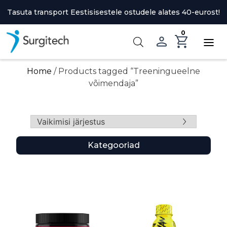
Skip
Tasuta transport Eestisisestele ostudele alates 40-eurost!
to
content
0
Home
/ Products tagged “Treeningueelne
võimendaja”
Kategooriad