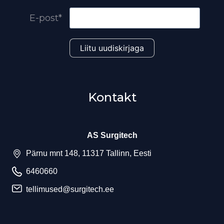
E-post*
Kontakt
AS Surgitech
Pärnu mnt 148, 11317 Tallinn, Eesti
6460660
tellimused@surgitech.ee