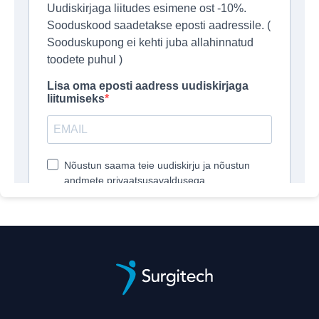
Treeningueelne
võimendaja 6PAK
CRAZE SHOT
€
1.51
Treeningueelne
LISA KORVI
võimendaja
6PAK
CRAZE
SHOT
quantity