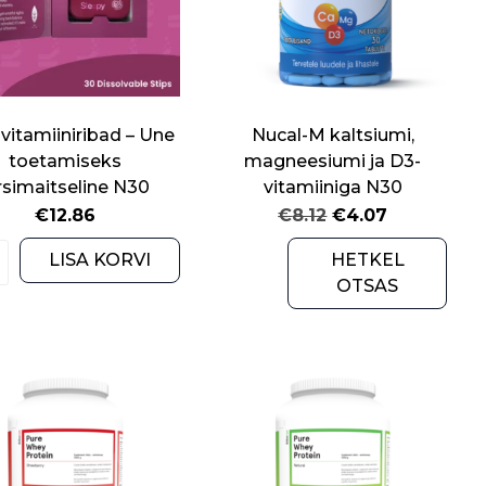
 vitamiiniribad – Une
Nucal-M kaltsiumi,
toetamiseks
magneesiumi ja D3-
rsimaitseline N30
vitamiiniga N30
Original
Current
€
12.86
€
8.12
€
4.07
price
price
Diso
LISA KORVI
HETKEL
was:
is:
vitamiiniribad
OTSAS
€8.12.
€4.07.
-
Une
toetamiseks
kirsimaitseline
N30
quantity