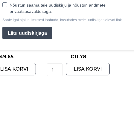
hey Protein
SZAFRACEUM N30
r, vanilje 1kg
49.65
€
11.78
Pure
SZAFRACEUM
LISA KORVI
LISA KORVI
Whey
N30
Protein
quantity
valgupulber,
vanilje
1kg
quantity