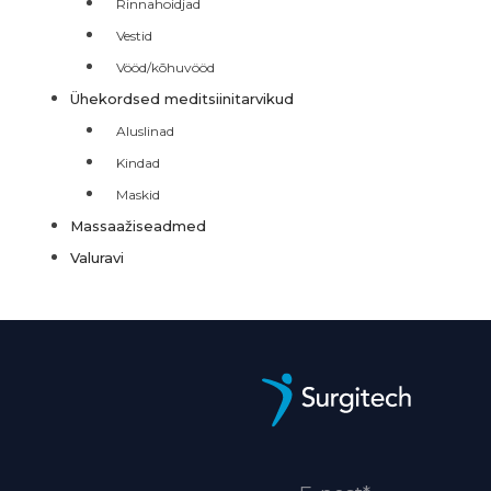
Rinnahoidjad
Vestid
Vööd/kõhuvööd
Ühekordsed meditsiinitarvikud
Aluslinad
Kindad
Maskid
Massaažiseadmed
Valuravi