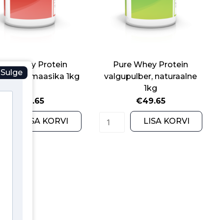
ure Whey Protein
Pure Whey Protein
Sulge
upulber, maasika 1kg
valgupulber, naturaalne
1kg
€
49.65
€
49.65
Pure
Pure
LISA KORVI
LISA KORVI
Whey
Whey
Protein
Protein
valgupulber,
valgupulber,
maasika
naturaalne
1kg
1kg
quantity
quantity