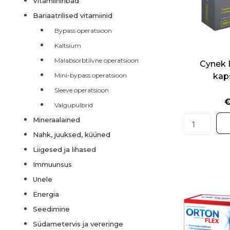
Vitamiiniribad
Bariaatrilised vitamiinid
Bypass operatsioon
Kaltsium
Malabsorbtiivne operatsioon
Cynek F
Mini-bypass operatsioon
kap
Sleeve operatsioon
Valgupulbrid
Mineraalained
Nahk, juuksed, küüned
Liigesed ja lihased
Immuunsus
Unele
Energia
Seedimine
Südametervis ja vereringe