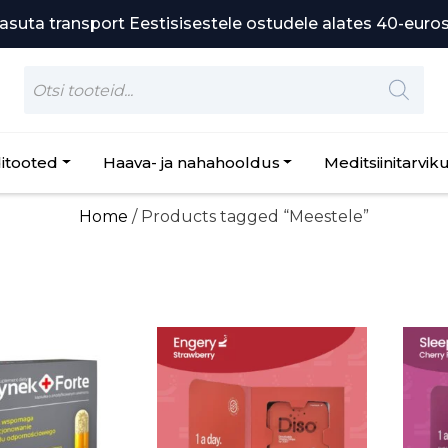
Skip
asuta transport Eestisisestele ostudele alates 40-euros
to
content
Products
search
itooted
Haava- ja nahahooldus
Meditsiinitarvik
Home
/ Products tagged “Meestele”