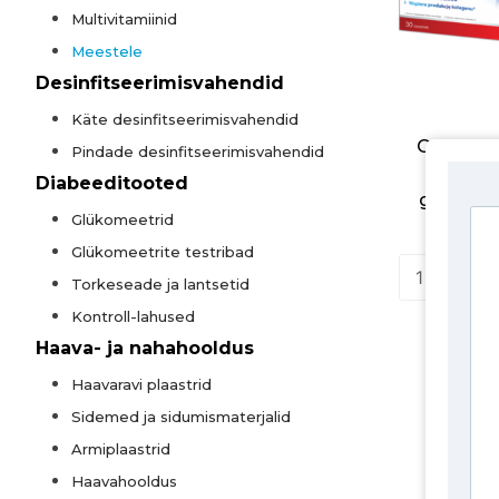
Multivitamiinid
Meestele
Desinfitseerimisvahendid
Käte desinfitseerimisvahendid
Orton Fl
Pindade desinfitseerimisvahendid
lahus
Diabeeditooted
glükoos
Glükomeetrid
€
Glükomeetrite testribad
Torkeseade ja lantsetid
Kontroll-lahused
Haava- ja nahahooldus
Haavaravi plaastrid
Sidemed ja sidumismaterjalid
Armiplaastrid
Haavahooldus