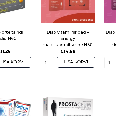
orte tsingi
Diso vitamiiniribad –
Diso
slid N60
Energy
maasikamaitseline N30
ki
€
11.26
€
14.68
Cynek
Diso
LISA KORVI
LISA KORVI
Forte
vitamiiniribad
tsingi
-
kapslid
Energy
N60
maasikamaitseline
quantity
N30
quantity