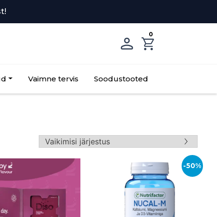
t!
0
ud
Vaimne tervis
Soodustooted
-50%