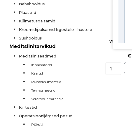
Nahahooldus
Plaastrid
Külmetuspalsamid
Kreemid/palsamid liigestele-lihastele
Pure W
Suuhooldus
valgupulbe
Meditsiinitarvikud
€
Meditsiiniseadmed
Inhalaatorid
Kaalud
Pulssoksümeetrid
Termomeetrid
Vererõhuaparaadid
Kiirtestid
Operatsioonijärgsed pesud
Püksid