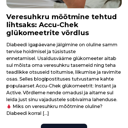
Veresuhkru mõõtmine tehtud
lihtsaks: Accu-Chek
glükomeetrite võrdlus
Diabeedi igapäevane jälgimine on oluline samm
tervise hoidmisel ja tüsistuste
ennetamisel. Usaldusväärne glükomeeter aitab
sul mõista oma veresuhkru tasemeid ning teha
teadlikke otsuseid toitumise, liikumise ja ravimite
osas. Selles blogipostituses tutvustame kahte
populaarset Accu-Chek glükomeetrit: Instant ja
Active. Võrdleme nende omadusi ja aitame sul
leida just sinu vajadustele sobivaima lahenduse.
Miks on veresuhkru mõõtmine oluline?
Diabeedi korral […]