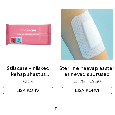
Stilacare – niisked
Steriilne haavaplaaster
kehapuhastus
erinevad suurused
salvrätikud (N8)
Price
€
1.24
€
2.28
–
€
9.30
range:
LISA KORVI
LISA KORVI
€2.28
throu
€9.30