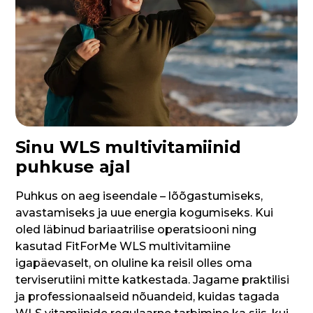
Sinu WLS multivitamiinid
puhkuse ajal
Puhkus on aeg iseendale – lõõgastumiseks,
avastamiseks ja uue energia kogumiseks. Kui
oled läbinud bariaatrilise operatsiooni ning
kasutad FitForMe WLS multivitamiine
igapäevaselt, on oluline ka reisil olles oma
terviserutiini mitte katkestada. Jagame praktilisi
ja professionaalseid nõuandeid, kuidas tagada