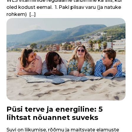
WLS vitamiinide regulaarne tarbimine ka siis, kui
oled kodust eemal. 1. Paki piisav varu (ja natuke
rohkem) […]
Püsi terve ja energiline: 5
lihtsat nõuannet suveks
Suvi on liikumise, rõõmu ja maitsvate elamuste