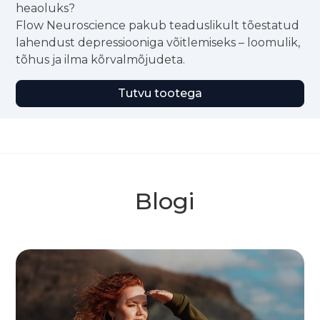
heaoluks?
Flow Neuroscience pakub teaduslikult tõestatud
lahendust depressiooniga võitlemiseks – loomulik,
tõhus ja ilma kõrvalmõjudeta.
Tutvu tootega
Blogi