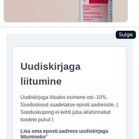
Sulge
Pindade desinfitseerimine