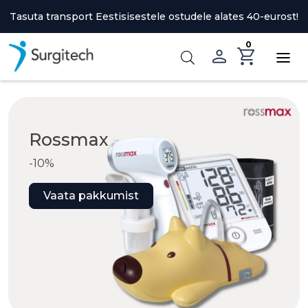
Skip
Tasuta transport Eestisisestele ostudele alates 40-eurost!
to
content
0
Rossmax
-10%
Vaata pakkumist